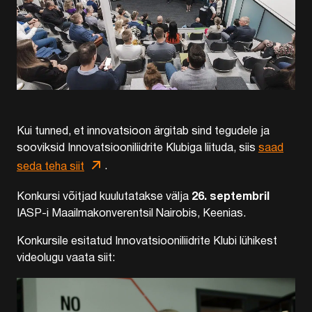
Kui tunned, et innovatsioon ärgitab sind tegudele ja
sooviksid Innovatsiooniliidrite Klubiga liituda, siis
saad
seda teha siit
.
26. septembril
Konkursi võitjad kuulutatakse välja
IASP-i Maailmakonverentsil Nairobis, Keenias.
Konkursile esitatud Innovatsiooniliidrite Klubi lühikest
videolugu vaata siit: