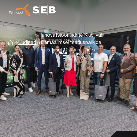
Innovatsiooniliidrite Klubi valiti
Uudised
ülemaailmsel teadusparkide
Avaleht
võistlusel 10 parima hulka