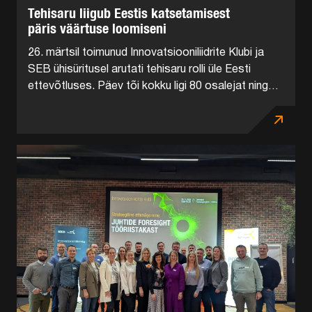
Tehisaru liigub Eestis katsetamisest
päris väärtuse loomiseni
26. märtsil toimunud Innovatsiooniliidrite Klubi ja
SEB ühisüritusel arutati tehisaru rolli üle Eesti
ettevõtluses. Päev tõi kokku ligi 80 osalejat ning
keskendus sellele, kuidas tehisaru päriselt tööle
panna nii riigi kui ka...