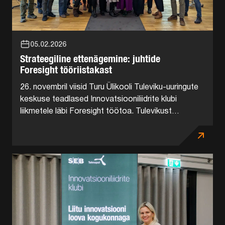
05.02.2026
Strateegiline ettenägemine: juhtide
Foresight tööriistakast
26. novembril viisid Turu Ülikooli Tuleviku-uuringute
keskuse teadlased Innovatsiooniliidrite klubi
liikmetele läbi Foresight töötoa. Tulevikust
inspireerituna külastasime seejärel AS Metroserti,
et näha, kuidas tulevikumõtlemine ja täppisteadus
kohtuvad praktikas. Foresight ehk strateegilise
ettenägemise...