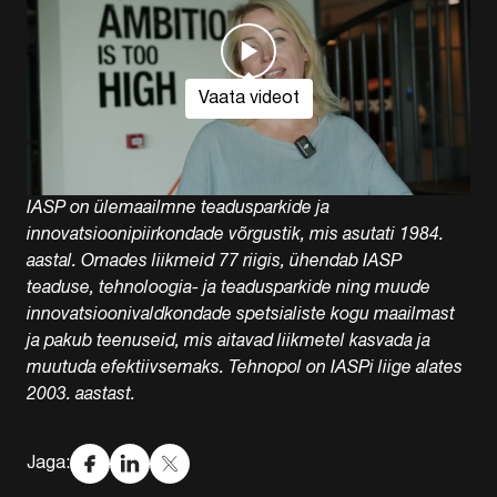
Vaata videot
IASP on ülemaailmne teadusparkide ja
innovatsioonipiirkondade võrgustik, mis asutati 1984.
aastal. Omades liikmeid 77 riigis, ühendab IASP
teaduse, tehnoloogia- ja teadusparkide ning muude
innovatsioonivaldkondade spetsialiste kogu maailmast
ja pakub teenuseid, mis aitavad liikmetel kasvada ja
muutuda efektiivsemaks. Tehnopol on IASPi liige alates
2003. aastast.
Jaga: