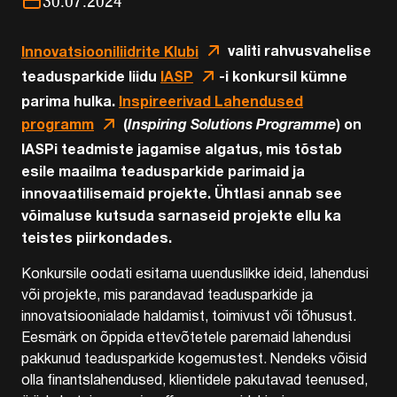
30.07.2024
Innovatsiooniliidrite Klubi
valiti rahvusvahelise
teadusparkide liidu
IASP
-i konkursil kümne
parima hulka.
Inspireerivad Lahendused
programm
(
Inspiring Solutions Programme
) on
IASPi teadmiste jagamise algatus, mis tõstab
esile maailma teadusparkide parimaid ja
innovaatilisemaid projekte. Ühtlasi annab see
võimaluse kutsuda sarnaseid projekte ellu ka
teistes piirkondades.
Konkursile oodati esitama uuenduslikke ideid, lahendusi
või projekte, mis parandavad teadusparkide ja
innovatsioonialade haldamist, toimivust või tõhusust.
Eesmärk on õppida ettevõtetele paremaid lahendusi
pakkunud teadusparkide kogemustest. Nendeks võisid
olla finantslahendused, klientidele pakutavad teenused,