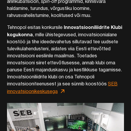
äriinkubatsioon,
spin-off
programmid, kinnisvara
haldamine, turundus, võrgustiku loomine,
rahvusvahelistumine, koolitused või muu.
Innovatsiooniliidrite Klubi
Tehnopol esitas konkursile
kogukonna
, mille ühistegevused, innovatsioonialane
koostöö ja tihe ideedevahetus sillutavad tee uudsete
tulevikulahendusteni, aidates viia Eesti ettevõtted
innovatsiooni eesliinile maailmas. Toetades
innovatsiooni siiret ettevõtlusesse, annab klubi oma
panuse Eesti majanduskasvu ja kestlikkuse tagamisse.
Innovatsiooniliidrite klubi on osa Tehnopoli
innovatsiooniteenusest ja see sünnib koostöös
SEB
innovatsioonikeskusega