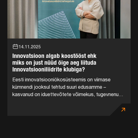
14.11.2025
Innovatsioon algab koostööst ehk
miks on just nüüd õige aeg liituda
Innovatsiooniliidrite klubiga?
Eesti innovatsiooniökosüsteemis on viimase
kümnendi jooksul tehtud suuri edusamme –
kasvanud on iduettevõtete võimekus, tugevnenud
teaduskoostöö ning avalik sektor on järjest enam
avatud innovatsioonihangetele. Kuid ökosüsteemi
ühed olulisemad osalised – suurettevõtted –...