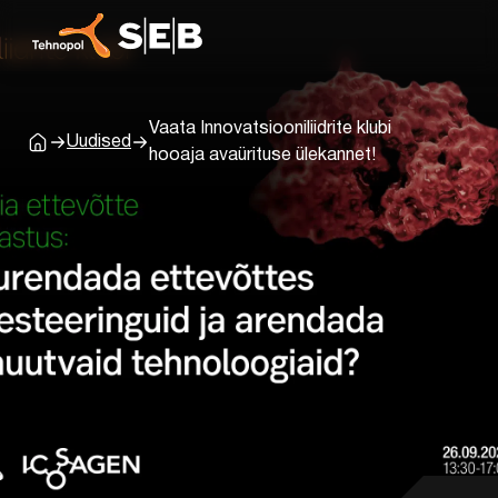
Vaata Innovatsiooniliidrite klubi
Uudised
Avaleht
hooaja avaürituse ülekannet!