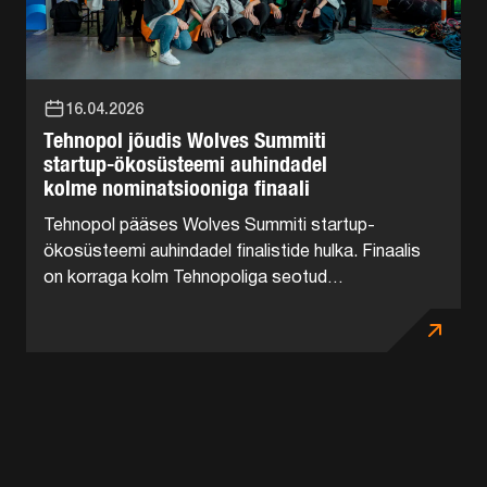
16.04.2026
Tehnopol jõudis Wolves Summiti
startup-ökosüsteemi auhindadel
kolme nominatsiooniga finaali
Tehnopol pääses Wolves Summiti startup-
ökosüsteemi auhindadel finalistide hulka. Finaalis
on korraga kolm Tehnopoliga seotud
nominatsiooni: NATO DIANA Eesti kiirendi,
Tehnopol Startup Inkubaator ning teadus- ja
ärilinnak Tehnopol. Võitjad kuulutatakse välja 22.
aprillil...