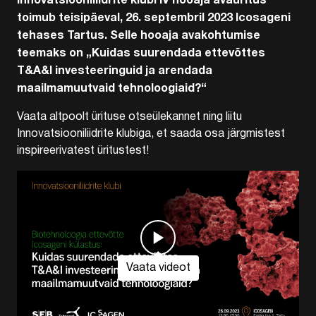
Innovatsiooniliidrite klubi IV hooaja avaüritus
toimub teisipäeval, 26. septembril 2023 Icosageni
tehases Tartus. Selle hooaja avakohtumise
teemaks on „Kuidas suurendada ettevõttes
T&A&I investeeringuid ja arendada
maailmamuutvaid tehnoloogiaid?“
Vaata altpoolt ürituse otseülekannet ning liitu
Innovatsiooniliidrite klubiga, et saada osa järgmistest
inspireerivatest üritustest!
Vaata videot