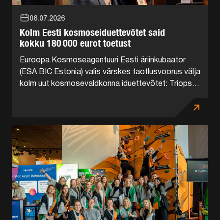
06.07.2026
Kolm Eesti kosmoseiduettevõtet said
kokku 180 000 eurot toetust
Euroopa Kosmoseagentuuri Eesti äriinkubaator
(ESA BIC Estonia) valis värskes taotlusvoorus välja
kolm uut kosmosevaldkonna iduettevõtet: Triops
Technologies, HETK Systems ja ORMIA Systems.
Kõik kolm saavad 60 000 euro suuruse
arendustoetuse, mis tuleb otse...