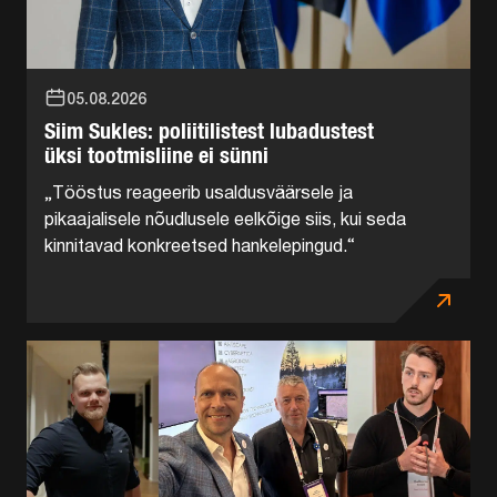
05.08.2026
Siim Sukles: poliitilistest lubadustest
üksi tootmisliine ei sünni
„Tööstus reageerib usaldusväärsele ja
pikaajalisele nõudlusele eelkõige siis, kui seda
kinnitavad konkreetsed hankelepingud.“