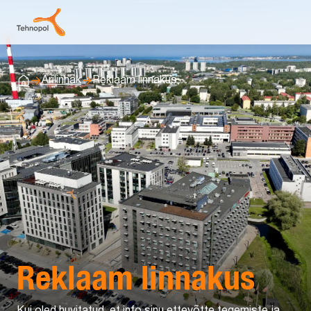
Ärilinnak
Reklaam linnakus
Avaleht
Reklaam linnakus
Kui oled huvitatud, et info sinu ettevõtte tegemiste ja