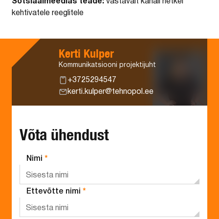
Sotsiaalmeedias teade:
vastavalt kanali hetkel
kehtivatele reeglitele
Kerti Kulper
Kommunikatsiooni projektijuht
+3725294547
kerti.kulper@tehnopol.ee
Võta ühendust
Nimi
*
Ettevõtte nimi
*