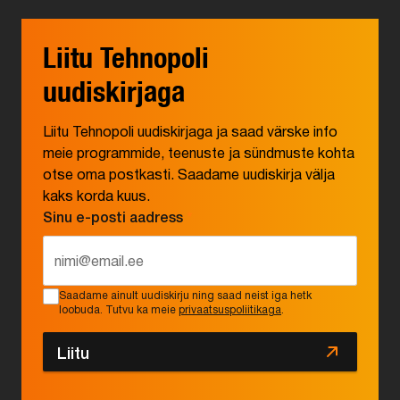
Liitu Tehnopoli
uudiskirjaga
Liitu Tehnopoli uudiskirjaga ja saad värske info
meie programmide, teenuste ja sündmuste kohta
otse oma postkasti. Saadame uudiskirja välja
kaks korda kuus.
Sinu e-posti aadress
*
Saadame ainult uudiskirju ning saad neist iga hetk
loobuda. Tutvu ka meie
privaatsuspoliitikaga
.
Liitu