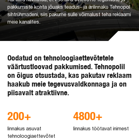
pakkumiste kohta jõuaks teadus- ja ärilinnaku Tehnopol
sihtrühmadeni, siis pakume sulle võimalust teha reklaami
meie kanalites.
Oodatud on tehnoloogiaettevõtetele
väärtustloovad pakkumised. Tehnopolil
on õigus otsustada, kas pakutav reklaam
haakub meie tegevusvaldkonnaga ja on
piisavalt atraktiivne.
200+
4800+
linnakus asuvat
linnakus töötavat inimest
tehnoloogiaettevõtet