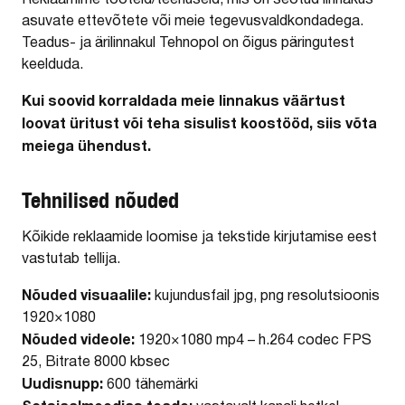
asuvate ettevõtete või meie tegevusvaldkondadega.
Teadus- ja ärilinnakul Tehnopol on õigus päringutest
keelduda.
Kui soovid korraldada meie linnakus väärtust
loovat üritust või teha sisulist koostööd, siis võta
meiega ühendust.
Tehnilised nõuded
Kõikide reklaamide loomise ja tekstide kirjutamise eest
vastutab tellija.
Nõuded visuaalile:
kujundusfail jpg, png resolutsioonis
1920×1080
Nõuded videole:
1920×1080 mp4 – h.264 codec FPS
25, Bitrate 8000 kbsec
Uudisnupp:
600 tähemärki