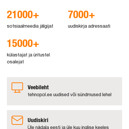
21000+
7000+
sotsiaalmeedia jälgijat
uudiskirja adressaati
15000+
külastajat ja üritustel
osalejat
Veebileht
tehnopol.ee uudised või sündmused lehel
Uudiskiri
Üle nädala eesti ja üle kuu inglise keeles