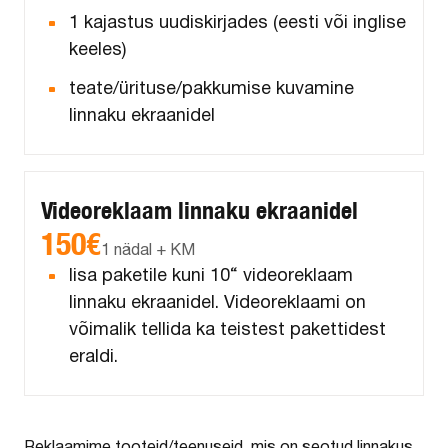
1 kajastus uudiskirjades (eesti või inglise
keeles)
teate/ürituse/pakkumise kuvamine
linnaku ekraanidel
Videoreklaam linnaku ekraanidel
150€
1 nädal + KM
lisa paketile kuni 10“ videoreklaam
linnaku ekraanidel. Videoreklaami on
võimalik tellida ka teistest pakettidest
eraldi.
Reklaamime tooteid/teenuseid, mis on seotud linnakus