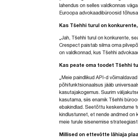
lahendus on selles valdkonnas väga 
Euroopa advokaadibüroosid tõhusa 
Kas Tšehhi turul on konkurente,
„Jah, Tšehhi turul on konkurente, s
Crespect paistab silma oma pilvepõ
on valdkonnad, kus Tšehhi advokaa
Kas peate oma toodet Tšehhi tur
„Meie paindlikud API-d võimaldavad
põhifunktsionaalsus jääb universaa
kasutajakogemus. Suurim väljakutse o
kasutama, siis enamik Tšehhi büroosi
ebakindlad. Seetõttu keskendume tu
kindlustunnet, et nende andmed on k
meie turule sisenemise strateegiast
Millised on ettevõtte lähiaja pla