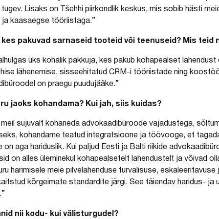
tugev. Lisaks on Tšehhi piirkondlik keskus, mis sobib hästi me
ja kaasaegse tööriistaga.”
 kes pakuvad sarnaseid tooteid või teenuseid? Mis teid n
ealhulgas üks kohalik pakkuja, kes pakub kohapealset lahendus
hise lähenemise, sisseehitatud CRM-i tööriistade ning koostöö
dibüroodel on praegu puudujääke.”
u jaoks kohandama? Kui jah, siis kuidas?
 meil sujuvalt kohaneda advokaadibüroode vajadustega, sõltu
lseks, kohandame teatud integratsioone ja töövooge, et tagada
n aga hariduslik. Kui paljud Eesti ja Balti riikide advokaadibür
d on alles üleminekul kohapealsetelt lahendustelt ja võivad oll
ru harimisele meie pilvelahenduse turvalisuse, eskaleeritavus
aitstud kõrgeimate standardite järgi. See täiendav haridus- ja
.”
anid nii kodu- kui välisturgudel?