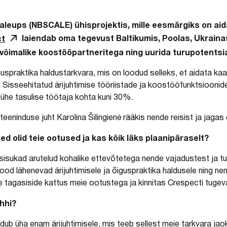
leups (NBSCALE) ühisprojektis, mille eesmärgiks on aida
ct
laiendab oma tegevust Baltikumis, Poolas, Ukraina
 võimalike koostööpartneritega ning uurida turupotentsia
uspraktika haldustarkvara, mis on loodud selleks, et aidata 
. Sisseehitatud ärijuhtimise tööriistade ja koostööfunktsiooni
ühe tasulise töötaja kohta kuni 30%.
teeninduse juht Karolina Šilingienė rääkis nende reisist ja jagas
ed olid teie ootused ja kas kõik läks plaanipäraselt?
d sisukad arutelud kohalike ettevõtetega nende vajadustest ja t
od lähenevad ärijuhtimisele ja õiguspraktika haldusele ning ne
tagasiside kattus meie ootustega ja kinnitas Crespecti tugevat 
ehhi?
ub üha enam ärijuhtimisele, mis teeb sellest meie tarkvara jaok