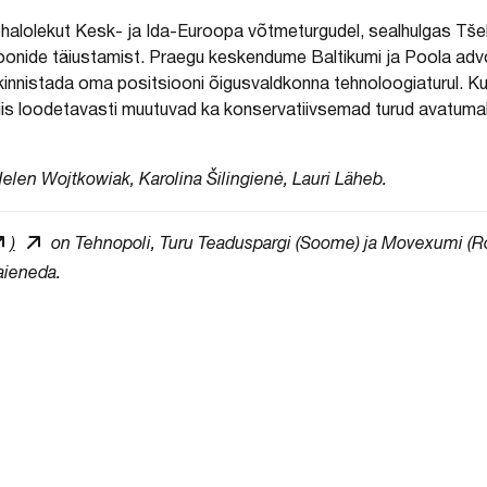
alolekut Kesk- ja Ida-Euroopa võtmeturgudel, sealhulgas Tšeh
ioonide täiustamist. Praegu keskendume Baltikumi ja Poola a
innistada oma positsiooni õigusvaldkonna tehnoloogiaturul. Ku
is loodetavasti muutuvad ka konservatiivsemad turud avatumak
-Helen Wojtkowiak, Karolina Šilingienė, Lauri Läheb.
)
on Tehnopoli, Turu Teaduspargi (Soome) ja Movexumi (Roo
laieneda.