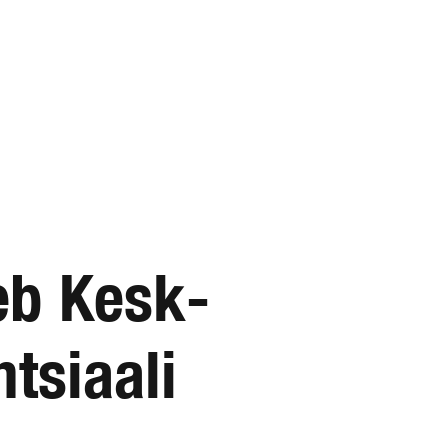
eb Kesk-
tsiaali