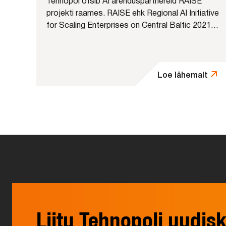
Tehnopol otsib AI arenduspartnereid RAISE
projekti raames. RAISE ehk Regional AI Initiative
for Scaling Enterprises on Central Baltic 2021-
2027 programmi projekt, mille eesmärk on
toetada Eesti, Läti, Soome ja Rootsi
kasvufaasis väikese...
Loe lähemalt
Liitu Tehnopoli uudisk