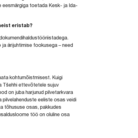
ie eesmärgiga toetada Kesk- ja Ida-
eist eristab?
t dokumendihaldustööriistadega.
 ja ärijuhtimise fookusega – need
mata kohtumõistmisest. Kuigi
 Tšehhi ettevõtetele sujuv
ood on juba harjunud pilvetarkvara
a pilvelahenduste eeliste osas veidi
e ja tõhususe osas, pakkudes
 usaldusloome töö on oluline osa