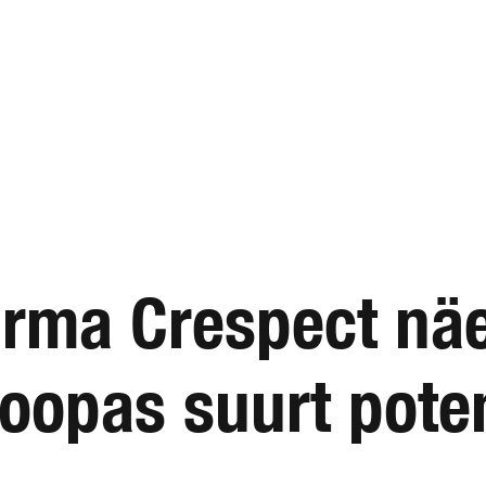
firma Crespect nä
roopas suurt poten