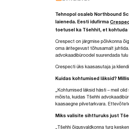
Tehnopol osaleb Northbound Sca
laieneda. Eesti idufirma
Crespe
toetusel ka Tšehhit, et kohtuda
Crespect on järgmise põlvkonna õig
oma äritegevust tõhusamalt juhtida
advokaadibüroodel suurendada tulu 
Crespecti üks kaasasutaja ja kliendi
Kuidas kohtumised läksid? Millis
„Kohtumised läksid hästi – meil oli
mõista, kuidas Tšehhi advokaadibüro
kaasaegne pilvetarkvara. Ettevõtete 
Miks valisite sihtturuks just Tš
„Tšehhi õigusvaldkonna turg keskend