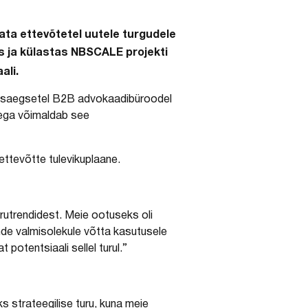
ta ettevõtetel uutele turgudele
s ja külastas NBSCALE projekti
ali.
kaasaegsetel B2B advokaadibüroodel
dega võimaldab see
 ettevõtte tulevikuplaane.
urutrendidest. Meie ootuseks oli
nde valmisolekule võtta kasutusele
potentsiaali sellel turul.”
s strateegilise turu, kuna meie