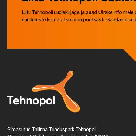
Liitu Tehnopoli uudiskirjaga ja saad värske info mei
sündmuste kohta otse oma postkasti. Saadame uudisk
Sihtasutus Tallinna Teaduspark Tehnopol