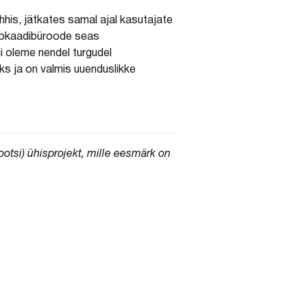
his, jätkates samal ajal kasutajate
dvokaadibüroode seas
i oleme nendel turgudel
s ja on valmis uuenduslikke
tsi) ühisprojekt, mille eesmärk on