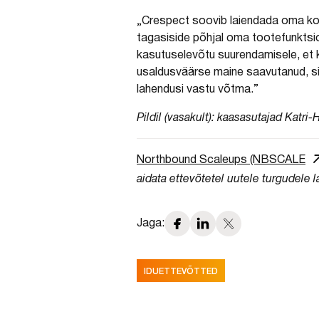
„Crespect soovib laiendada oma koh
tagasiside põhjal oma tootefunkts
kasutuselevõtu suurendamisele, et k
usaldusväärse maine saavutanud, si
lahendusi vastu võtma.”
Pildil (vasakult): kaasasutajad Katri
Northbound Scaleups (NBSCALE
aidata ettevõtetel uutele turgudele 
Jaga:
IDUETTEVÕTTED