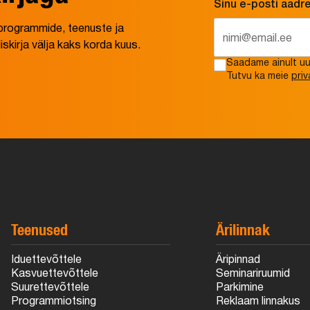
Sinu e-posti aadr
e programmide, teenuste ja
irja välja kaks korda kuus.
Saadame ainult uud
Tutvu ka meie
priv
Teenused
Ärilinnak
Iduettevõttele
Äripinnad
Kasvuettevõttele
Seminariruumid
Suurettevõttele
Parkimine
Programmiotsing
Reklaam linnakus