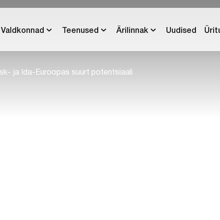
Valdkonnad
Teenused
Ärilinnak
Uudised
Üri
sk- ja Ida-Euroopas suurt potentsiaali