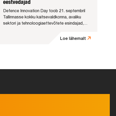
eestvedajad
Defence Innovation Day toob 21. septembril
Tallinnasse kokku kaitsevaldkonna, avaliku
sektori ja tehnoloogiaettevõtete esindajad,
investorid ning lõppkasutajad Eestist ja teistest
NATO riikidest. Päeva keskmes on praktilised
Loe lähemalt
võimalused kaitse- ja kaksikkasutusega
tehnoloogiate arendamiseks,...