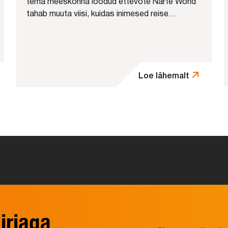
tema meeskonna loodud ettevõte Narfe World
tahab muuta viisi, kuidas inimesed reise
planeerivad. Tehnopoli AI kiirendis arendatav
platvorm kasutab tehisaru, et panna sisuloojate
reisivideod kattuma kasutaja...
Loe lähemalt
irjaga