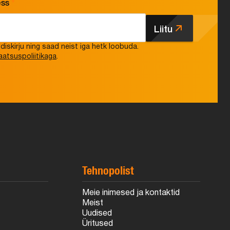
ess
*
Liitu
iskirju ning saad neist iga hetk loobuda.
aatsuspoliitikaga
.
Tehnopolist
Meie inimesed ja kontaktid
Meist
Uudised
Üritused