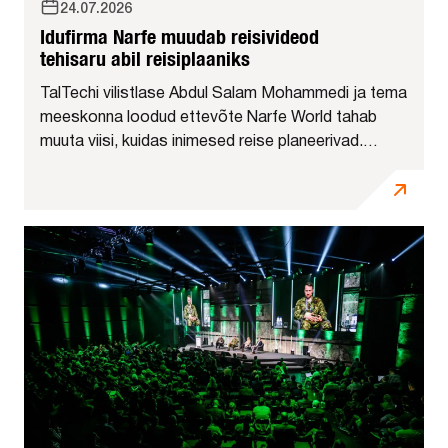
24.07.2026
Idufirma Narfe muudab reisivideod
tehisaru abil reisiplaaniks
TalTechi vilistlase Abdul Salam Mohammedi ja tema
meeskonna loodud ettevõte Narfe World tahab
muuta viisi, kuidas inimesed reise planeerivad.
Tehnopoli AI kiirendis arendatav platvorm kasutab
tehisaru, et panna sisuloojate reisivideod kattuma
kasutaja...