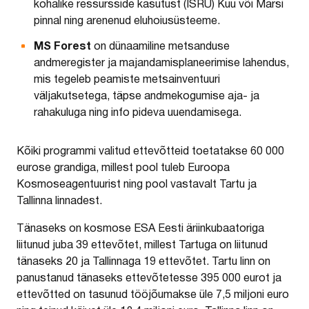
kohalike ressursside kasutust (ISRU) Kuu või Marsi
pinnal ning arenenud eluhoiusüsteeme.
MS Forest
on dünaamiline metsanduse
andmeregister ja majandamisplaneerimise lahendus,
mis tegeleb peamiste metsainventuuri
väljakutsetega, täpse andmekogumise aja- ja
rahakuluga ning info pideva uuendamisega.
Kõiki programmi valitud ettevõtteid toetatakse 60 000
eurose grandiga, millest pool tuleb Euroopa
Kosmoseagentuurist ning pool vastavalt Tartu ja
Tallinna linnadest.
Tänaseks on kosmose ESA Eesti äriinkubaatoriga
liitunud juba 39 ettevõtet, millest Tartuga on liitunud
tänaseks 20 ja Tallinnaga 19 ettevõtet. Tartu linn on
panustanud tänaseks ettevõtetesse 395 000 eurot ja
ettevõtted on tasunud tööjõumakse üle 7,5 miljoni euro