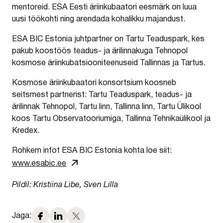
mentoreid. ESA Eesti äriinkubaatori eesmärk on luua
uusi töökohti ning arendada kohalikku majandust.
ESA BIC Estonia juhtpartner on Tartu Teaduspark, kes
pakub koostöös teadus- ja ärilinnakuga Tehnopol
kosmose äriinkubatsiooniteenuseid Tallinnas ja Tartus.
Kosmose äriinkubaatori konsortsium koosneb
seitsmest partnerist: Tartu Teaduspark, teadus- ja
ärilinnak Tehnopol, Tartu linn, Tallinna linn, Tartu Ülikool
koos Tartu Observatooriumiga, Tallinna Tehnikaülikool ja
Kredex.
Rohkem infot ESA BIC Estonia kohta loe siit:
www.esabic.ee
Pildil: Kristiina Libe, Sven Lilla
Jaga: