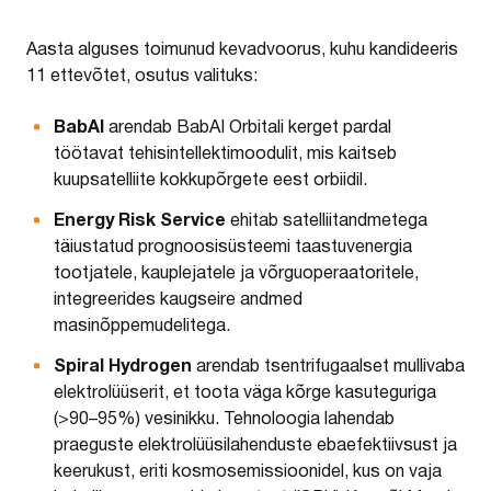
Aasta alguses toimunud kevadvoorus, kuhu kandideeris
11 ettevõtet, osutus valituks:
BabAI
arendab BabAI Orbitali kerget pardal
töötavat tehisintellektimoodulit, mis kaitseb
kuupsatelliite kokkupõrgete eest orbiidil.
Energy Risk Service
ehitab satelliitandmetega
täiustatud prognoosisüsteemi taastuvenergia
tootjatele, kauplejatele ja võrguoperaatoritele,
integreerides kaugseire andmed
masinõppemudelitega.
Spiral Hydrogen
arendab tsentrifugaalset mullivaba
elektrolüüserit, et toota väga kõrge kasuteguriga
(>90–95%) vesinikku. Tehnoloogia lahendab
praeguste elektrolüüsilahenduste ebaefektiivsust ja
keerukust, eriti kosmosemissioonidel, kus on vaja