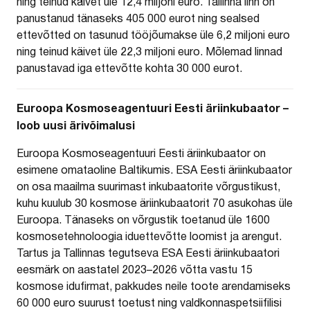
ning teinud käivet üle 12,4 miljoni euro. Tallinna linn on
panustanud tänaseks 405 000 eurot ning sealsed
ettevõtted on tasunud tööjõumakse üle 6,2 miljoni euro
ning teinud käivet üle 22,3 miljoni euro. Mõlemad linnad
panustavad iga ettevõtte kohta 30 000 eurot.
Euroopa Kosmoseagentuuri Eesti äriinkubaator –
loob uusi ärivõimalusi
Euroopa Kosmoseagentuuri Eesti äriinkubaator on
esimene omataoline Baltikumis. ESA Eesti äriinkubaator
on osa maailma suurimast inkubaatorite võrgustikust,
kuhu kuulub 30 kosmose äriinkubaatorit 70 asukohas üle
Euroopa. Tänaseks on võrgustik toetanud üle 1600
kosmosetehnoloogia iduettevõtte loomist ja arengut.
Tartus ja Tallinnas tegutseva ESA Eesti äriinkubaatori
eesmärk on aastatel 2023–2026 võtta vastu 15
kosmose idufirmat, pakkudes neile toote arendamiseks
60 000 euro suurust toetust ning valdkonnaspetsiifilisi