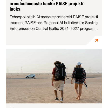
arendusteenuste hanke RAISE projekti
jaoks
Tehnopol otsib AI arenduspartnereid RAISE projekti
raames. RAISE ehk Regional AI Initiative for Scaling
Enterprises on Central Baltic 2021-2027 programmi
projekt, mille eesmärk on toetada Eesti, Läti,
Soome ja Rootsi kasvufaasis väikese...