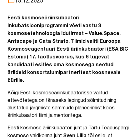
18.12.2025
Eesti kosmoseäriinkubaatori
inkubatsiooniprogrammi võeti vastu 3
kosmosetehnoloogia idufirmat – Value.Space,
Antscape ja Cata Strato. Tiimid valiti Euroopa
Kosmoseagentuuri Eesti äriinkubaatori (ESA BIC
Estonia) 17. taotlusvoorus, kus 6 tugevat
kandidaati esitles oma kosmosega seotud
äriideid konsortsiumipartneritest koosnevale
žüriile.
Kõigi Eesti kosmoseäriinkubaatorisse valitud
ettevõtetega on tänaseks lepingud sõlmitud ning
alustatud järgmiste sammude planeerimist koos
äriinkubaatori tiimi ja mentoritega.
Eesti kosmose äriinkubaatori juht ja Tartu Teaduspargi
Sven Lilla
kosmose valdkonna juht
tõi esile, et