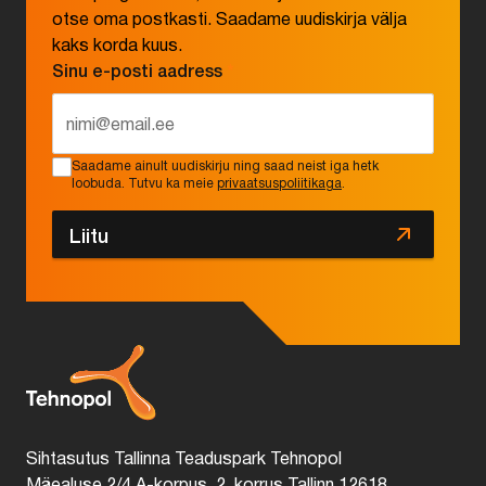
otse oma postkasti. Saadame uudiskirja välja
kaks korda kuus.
Sinu e-posti aadress
*
Saadame ainult uudiskirju ning saad neist iga hetk
loobuda. Tutvu ka meie
privaatsuspoliitikaga
.
Liitu
Sihtasutus Tallinna Teaduspark Tehnopol
Mäealuse 2/4 A-korpus, 2. korrus Tallinn 12618