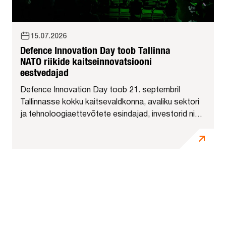
15.07.2026
Defence Innovation Day toob Tallinna
NATO riikide kaitseinnovatsiooni
eestvedajad
Defence Innovation Day toob 21. septembril
Tallinnasse kokku kaitsevaldkonna, avaliku sektori
ja tehnoloogiaettevõtete esindajad, investorid ning
lõppkasutajad Eestist ja teistest NATO riikidest.
Päeva keskmes on praktilised võimalused kaitse-
ja kaksikkasutusega tehnoloogiate
arendamiseks,...