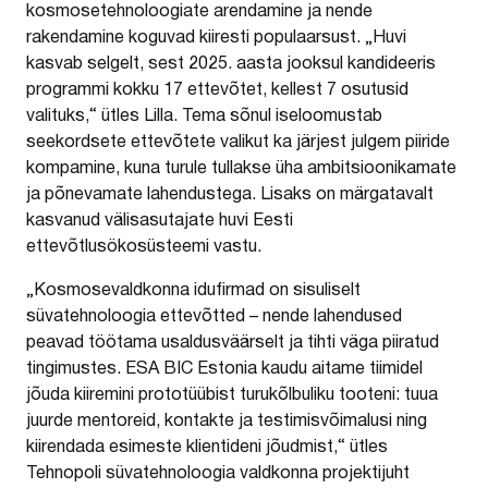
kosmosetehnoloogiate arendamine ja nende
rakendamine koguvad kiiresti populaarsust. „Huvi
kasvab selgelt, sest 2025. aasta jooksul kandideeris
programmi kokku 17 ettevõtet, kellest 7 osutusid
valituks,“ ütles Lilla. Tema sõnul iseloomustab
seekordsete ettevõtete valikut ka järjest julgem piiride
kompamine, kuna turule tullakse üha ambitsioonikamate
ja põnevamate lahendustega. Lisaks on märgatavalt
kasvanud välisasutajate huvi Eesti
ettevõtlusökosüsteemi vastu.
„Kosmosevaldkonna idufirmad on sisuliselt
süvatehnoloogia ettevõtted – nende lahendused
peavad töötama usaldusväärselt ja tihti väga piiratud
tingimustes. ESA BIC Estonia kaudu aitame tiimidel
jõuda kiiremini prototüübist turukõlbuliku tooteni: tuua
juurde mentoreid, kontakte ja testimisvõimalusi ning
kiirendada esimeste klientideni jõudmist,“ ütles
Tehnopoli süvatehnoloogia valdkonna projektijuht