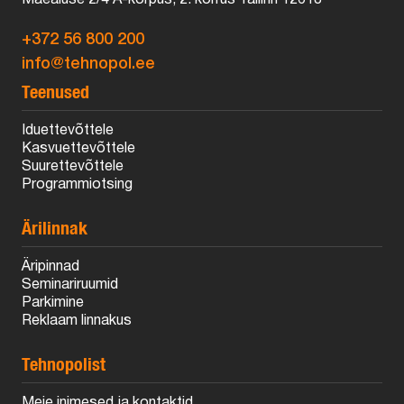
+372 56 800 200
info@tehnopol.ee
Teenused
Iduettevõttele
Kasvuettevõttele
Suurettevõttele
Programmiotsing
Ärilinnak
Äripinnad
Seminariruumid
Parkimine
Reklaam linnakus
Tehnopolist
Meie inimesed ja kontaktid