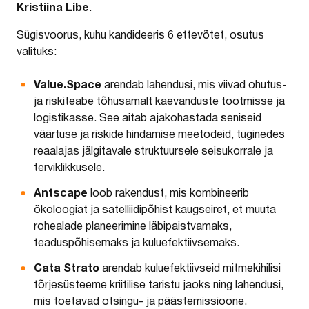
Kristiina Libe
.
Sügisvoorus, kuhu kandideeris 6 ettevõtet, osutus
valituks:
Value.Space
arendab lahendusi, mis viivad ohutus-
ja riskiteabe tõhusamalt kaevanduste tootmisse ja
logistikasse. See aitab ajakohastada seniseid
väärtuse ja riskide hindamise meetodeid, tuginedes
reaalajas jälgitavale struktuursele seisukorrale ja
terviklikkusele.
Antscape
loob rakendust, mis kombineerib
ökoloogiat ja satelliidipõhist kaugseiret, et muuta
rohealade planeerimine läbipaistvamaks,
teaduspõhisemaks ja kuluefektiivsemaks.
Cata Strato
arendab kuluefektiivseid mitmekihilisi
tõrjesüsteeme kriitilise taristu jaoks ning lahendusi,
mis toetavad otsingu- ja päästemissioone.