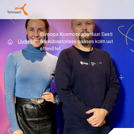
Euroopa Kosmoseagentuuri Eesti
Uudised
äriinkubaatorisse pääses kolm uut
Avaleht
ettevõtet