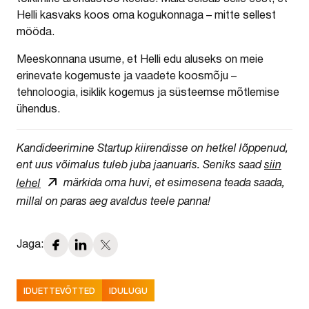
Helli kasvaks koos oma kogukonnaga – mitte sellest
mööda.
Meeskonnana usume, et Helli edu aluseks on meie
erinevate kogemuste ja vaadete koosmõju –
tehnoloogia, isiklik kogemus ja süsteemse mõtlemise
ühendus.
Kandideerimine Startup kiirendisse on hetkel lõppenud,
ent uus võimalus tuleb juba jaanuaris. Seniks saad
siin
lehel
märkida oma huvi, et esimesena teada saada,
millal on paras aeg avaldus teele panna!
Jaga:
IDUETTEVÕTTED
IDULUGU