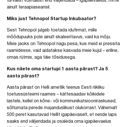
turvalist võimalust end väljendada – igapäevaelus, mitte
ainult teraapiaseansil.
Miks just Tehnopol Startup Inkubaator?
Sest Tehnopol julgeb toetada idufirmat, mille
mõõdupuuks pole ainult skaleeritavus, vaid ka mõju.
Meie jaoks on Tehnopol nagu pesa, kus meid ei pressita
raamidesse, vaid aidatakse kasvada meie kujul – eriline,
omas rütmis, aga täie tõsidusega.
Kus näete oma startupi 1 aasta pärast? Ja 5
aasta pärast?
Aasta pärast on Helli ametlik teenus Eesti riikliku
toetussüsteemi raames – kättesaadav kõikidele
lastele, kellel on kõne- või kommunikatsiooniraskused,
sõltumata perede majanduslikust olukorrast. Vähemalt
500 peret kasutavad Hellit igapäevaselt, et nende laps
saaks end väljendada ja osaleda oma igapäevaelus