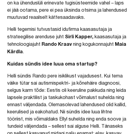
on ka ühenduslüli erinevate tugisüsteemide vahel – laps
ei jää ootama, pere ei pea üksinda otsima ja lahendused
muutuvad reaalselt kättesaadavaks.
Helli tegemisi tutvustasid idufirma kaasasutaja ja
Sirli Kapper,
strateegilise arenduse juht
kaasasutaja ja
Rando Kraav
Maia
tehnoloogiajuht
ning kogukonnajuht
Kärdla
.
Kuidas sündis idee luua oma startup?
Helli sündis Rando pere isiklikust vajadusest. Kui tema
väike tütar sai autismispektri- ja kõnehäire diagnoosi,
selgus karm tõde: Eestis oli keeruline pakkuda ning leida
lapsele praktilist ja taskukohast võimalust suhelda ning
ennast väljendada. Olemasolevad lahendused olid kallid,
keerulised ja eakohatud. Nii sündis idee luua lihtne
tööriist, mis võimaldaks Ellyl suhelda ning enda soove ja
tundeid väljendada – sellest sai alguse Helli. Tänaseks
on sellest kasvanud midagi palju enamat: elav, kasvav