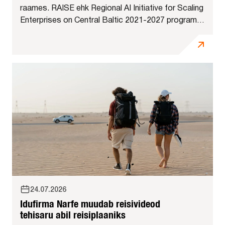
raames. RAISE ehk Regional AI Initiative for Scaling
Enterprises on Central Baltic 2021-2027 programmi
projekt, mille eesmärk on toetada Eesti, Läti,
Soome ja Rootsi kasvufaasis väikese...
24.07.2026
Idufirma Narfe muudab reisivideod
tehisaru abil reisiplaaniks