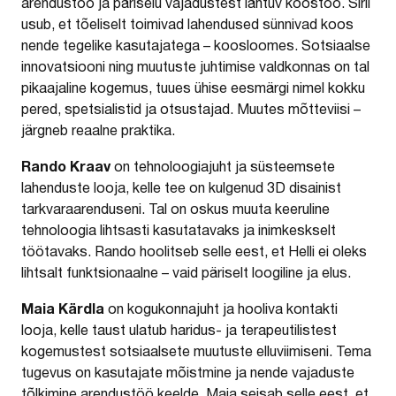
arendustöö ja päriselu vajadustest lähtuv koostöö. Sirli
usub, et tõeliselt toimivad lahendused sünnivad koos
nende tegelike kasutajatega – koosloomes. Sotsiaalse
innovatsiooni ning muutuste juhtimise valdkonnas on tal
pikaajaline kogemus, tuues ühise eesmärgi nimel kokku
pered, spetsialistid ja otsustajad. Muutes mõtteviisi –
järgneb reaalne praktika.
Rando Kraav
on tehnoloogiajuht ja süsteemsete
lahenduste looja, kelle tee on kulgenud 3D disainist
tarkvaraarenduseni. Tal on oskus muuta keeruline
tehnoloogia lihtsasti kasutatavaks ja inimkeskselt
töötavaks. Rando hoolitseb selle eest, et Helli ei oleks
lihtsalt funktsionaalne – vaid päriselt loogiline ja elus.
Maia Kärdla
on kogukonnajuht ja hooliva kontakti
looja, kelle taust ulatub haridus- ja terapeutilistest
kogemustest sotsiaalsete muutuste elluviimiseni. Tema
tugevus on kasutajate mõistmine ja nende vajaduste
tõlkimine arendustöö keelde. Maia seisab selle eest, et