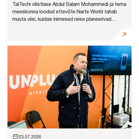
TalTechi vilistlase Abdul Salam Mohammedi ja tema
meeskonna loodud ettevõte Narfe World tahab
muuta viisi, kuidas inimesed reise planeerivad.
Tehnopoli AI kiirendis arendatav platvorm kasutab
tehisaru, et panna sisuloojate reisivideod kattuma
kasutaja...
23.07.2026