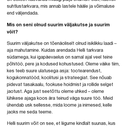
suhtlustarkvara, mis annab lastele hääle ja võimaluse
end väljendada.
Mis on seni olnud suurim väljakutse ja suurim
võit?
Suurim väljakutse on tõenäoliselt olnud isiklikku laadi –
aja mahutamine. Kuidas arendada Helli tarkvara
südamega, kui igapäevaelus on samal ajal veel teine
põhitöö, pere ja kodused kohustused. Oleme väike tiim,
kes teeb suure ulatusega asja: tootearendust,
kogukonnatööd, koolitusi ja strateegiat. See nõuab
pidevat tasakaalu, fookuse hoidmist ja rollide selget
jaotust. Aga just seetõttu oleme uhked – oleme
lühikese ajaga koos ära teinud väga suure töö. Meid
ühendab usk sellesse, mida loome ja inimesed, kelle
jaoks me seda teeme.
Helli suurim võit on see, et liigume kindlalt suunas, kus