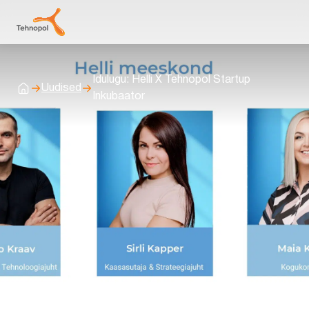
Idulugu: Helli X Tehnopol Startup
Uudised
Avaleht
Inkubaator