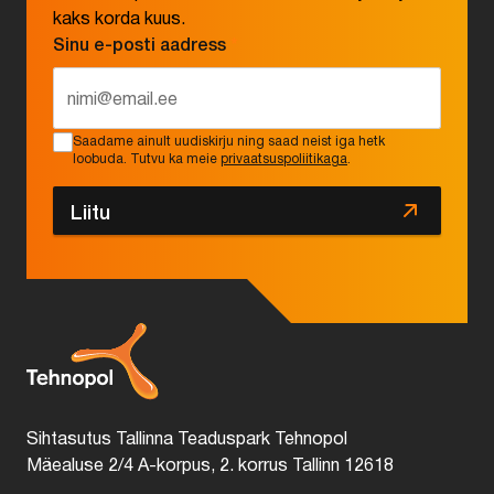
kaks korda kuus.
Sinu e-posti aadress
*
Saadame ainult uudiskirju ning saad neist iga hetk
loobuda. Tutvu ka meie
privaatsuspoliitikaga
.
Liitu
Sihtasutus Tallinna Teaduspark Tehnopol
Mäealuse 2/4 A-korpus, 2. korrus Tallinn 12618