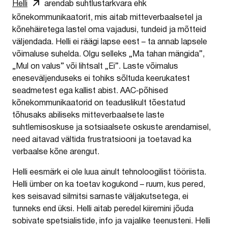
Helli
arendab suhtlustarkvara ehk
kõnekommunikaatorit, mis aitab mitteverbaalsetel ja
kõnehäiretega lastel oma vajadusi, tundeid ja mõtteid
väljendada. Helli ei räägi lapse eest – ta annab lapsele
võimaluse suhelda. Olgu selleks „Ma tahan mängida”,
„Mul on valus” või lihtsalt „Ei”. Laste võimalus
eneseväljenduseks ei tohiks sõltuda keerukatest
seadmetest ega kallist abist. AAC‑põhised
kõnekommunikaatorid on teaduslikult tõestatud
tõhusaks abiliseks mitteverbaalsete laste
suhtlemisoskuse ja sotsiaalsete oskuste arendamisel,
need aitavad vältida frustratsiooni ja toetavad ka
verbaalse kõne arengut.
Helli eesmärk ei ole luua ainult tehnoloogilist tööriista.
Helli ümber on ka toetav kogukond – ruum, kus pered,
kes seisavad silmitsi sarnaste väljakutsetega, ei
tunneks end üksi. Helli aitab peredel kiiremini jõuda
sobivate spetsialistide, info ja vajalike teenusteni. Helli