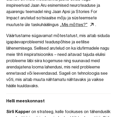
inspireerivad Jaan Aru esinemised neuroteaduse ja
ajuarengu teemadel ning Jaan Apsi ja Stories For
Impact arutelud sotsiaalse mõju ja süsteemsete
muutuste üle taskuhäälingus
„Mis mõttes?”
.
Väärtustame sügavamat mõtestatust, mis aitab siduda
igapäevaprobleemid teaduspõhise ja eetilise
lähenemisega. Sellised arutelud on ka idufirmadele nagu
meie tihti inspiratsiooniks – need aitavad tajuda elulisi
probleeme läbi siira kogemuse ning suunavad meid
arendajatena looma lahendusi, mis neid probleeme
ennetavad või leevendavad. Sageli on tehnoloogia see
võti, mis aitab muuta nähtamatu nähtavaks ja vaikse
hääle kuuldavaks.
Helli meeskonnast
Sirli Kapper
on strateeg, kelle fookuses on tähenduslik