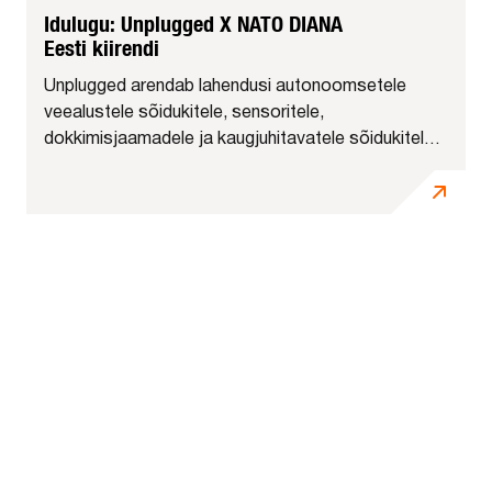
Idulugu: Unplugged X NATO DIANA
Eesti kiirendi
Unplugged arendab lahendusi autonoomsetele
veealustele sõidukitele, sensoritele,
dokkimisjaamadele ja kaugjuhitavatele sõidukitele,
mis jäävad pikaks ajaks vee alla.