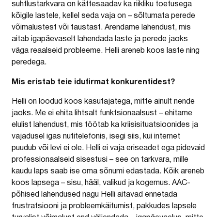
suhtlustarkvara on kättesaadav ka riikliku toetusega
kõigile lastele, kellel seda vaja on – sõltumata perede
võimalustest või taustast. Arendame lahendust, mis
aitab igapäevaselt lahendada laste ja perede jaoks
väga reaalseid probleeme. Helli areneb koos laste ning
peredega.
Mis eristab teie idufirmat konkurentidest?
Helli on loodud koos kasutajatega, mitte ainult nende
jaoks. Me ei ehita lihtsalt funktsionaalsust – ehitame
elulist lahendust, mis töötab ka kriisisituatsioonides ja
vajadusel igas nutitelefonis, isegi siis, kui internet
puudub või levi ei ole. Helli ei vaja eriseadet ega pidevaid
professionaalseid sisestusi – see on tarkvara, mille
kaudu laps saab ise oma sõnumi edastada. Kõik areneb
koos lapsega – sisu, hääl, valikud ja kogemus. AAC-
põhised lahendused nagu Helli aitavad ennetada
frustratsiooni ja probleemkäitumist, pakkudes lapsele