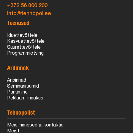
+372 56 800 200
info@tehnopol.ee
Teenused
Iduettevõttele
Kasvuettevõttele
Suurettevõttele
Programmiotsing
Ärilinnak
Äripinnad
Seminariruumid
Parkimine
Reklaam linnakus
Tehnopolist
Meie inimesed ja kontaktid
Meist