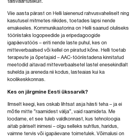
täisväärtuslikult.
Viie aasta pärast on Helli laienenud rahvusvaheliselt ning
kasutusel mitmetes riikides, toetades lapsi nende
emakeeles. Kommunikaatorina on Helli saanud oluliseks
tööriistaks logopeedide ja eripedagoogide
igapäevatöös – eriti nende laste puhul, kes on
mitteverbaalsed või kellel on piiratud kõne. Helli toetab
terapeute ja õpetajaid – AAC-tööriistadena kinnitatud
meetodid aitavad mitteverbaalsetel lastel enesekindlalt
suhelda ja areneda nii kodus, lasteaias kui ka
koolikeskkonnas.
Kes on järgmine Eesti ükssarvik?
Ilmselt keegi, kes oskab lihtsat asja hästi teha – ja ei
mõtle mitte “raamidest välja”, vaid raamideta. Me
loodame, et see tuleb valdkonnast, kus tehnoloogia
aitab päriselt inimesi – olgu selleks suhtlus, haridus,
vaimne tervis või igapäevane toimetulek. Võimalusi on