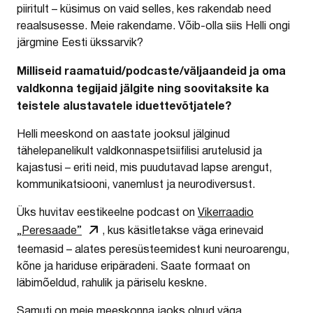
piiritult – küsimus on vaid selles, kes rakendab need
reaalsusesse. Meie rakendame. Võib-olla siis Helli ongi
järgmine Eesti ükssarvik?
Milliseid raamatuid/podcaste/väljaandeid ja oma
valdkonna tegijaid jälgite ning soovitaksite ka
teistele alustavatele iduettevõtjatele?
Helli meeskond on aastate jooksul jälginud
tähelepanelikult valdkonnaspetsiifilisi arutelusid ja
kajastusi – eriti neid, mis puudutavad lapse arengut,
kommunikatsiooni, vanemlust ja neurodiversust.
Üks huvitav eestikeelne podcast on
Vikerraadio
„Peresaade”
, kus käsitletakse väga erinevaid
teemasid – alates peresüsteemidest kuni neuroarengu,
kõne ja hariduse eripäradeni. Saate formaat on
läbimõeldud, rahulik ja päriselu keskne.
Samuti on meie meeskonna jaoks olnud väga