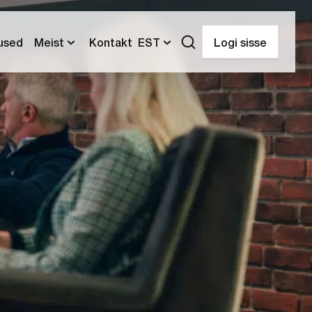
tused
Meist
Kontakt
EST
Logi sisse