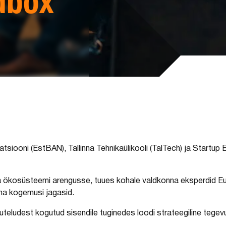
dbox
iatsiooni (EstBAN), Tallinna Tehnikaülikooli (TalTech) ja Startu
a ökosüsteemi arengusse, tuues kohale valdkonna eksperdid Eur
 oma kogemusi jagasid.
ruteludest kogutud sisendile tuginedes loodi strateegiline tege