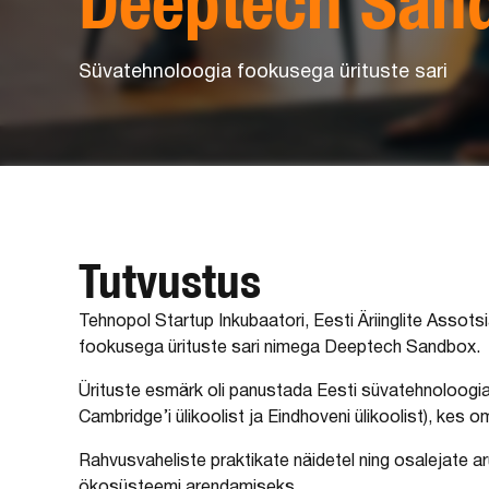
Deeptech San
Süvatehnoloogia fookusega ürituste sari
Tutvustus
Tehnopol Startup Inkubaatori, Eesti Äriinglite Assots
fookusega ürituste sari nimega Deeptech Sandbox.
Ürituste esmärk oli panustada Eesti süvatehnoloogi
Cambridge’i ülikoolist ja Eindhoveni ülikoolist), kes
Rahvusvaheliste praktikate näidetel ning osalejate a
ökosüsteemi arendamiseks.