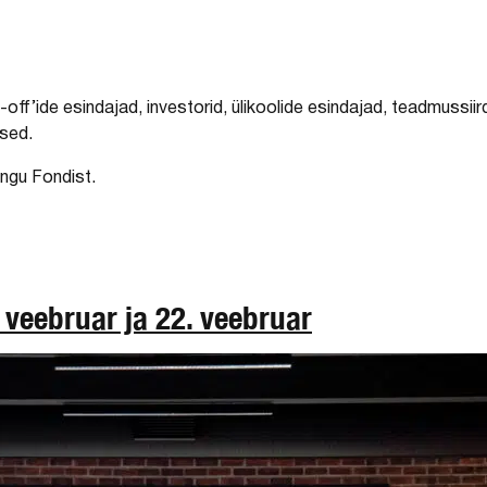
off’ide esindajad, investorid, ülikoolide esindajad, teadmussiir
ised.
ngu Fondist.
 veebruar ja 22. veebruar