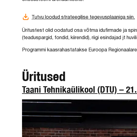
Tutvu loodud strateegilise tegevusplaaniga siin.
Üritustest olid oodatud osa võtma idufirmade ja spin-
(teaduspargid, fondid, kiirendid), riigi esindajad jt huvil
Programmi kaasrahastatakse Euroopa Regionaalare
Üritused
Taani Tehnikaülikool (DTU) – 21.