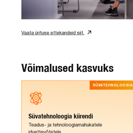
Vaata ürituse ettekandeid siit.
Võimalused kasvuks
SÜVATEHNOLOOGIA
Süvatehnoloogia kiirendi
Teadus- ja tehnoloogiamahukatele
iduettevõtetele