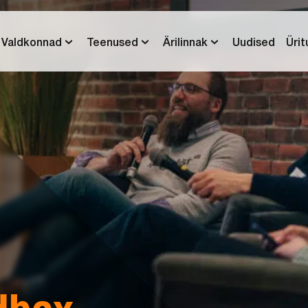
Valdkonnad
Teenused
Ärilinnak
Uudised
Üri