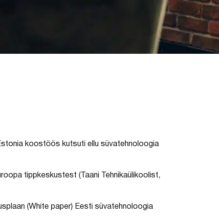
p Estonia koostöös kutsuti ellu süvatehnoloogia
oopa tippkeskustest (Taani Tehnikaülikoolist,
vusplaan (White paper) Eesti süvatehnoloogia