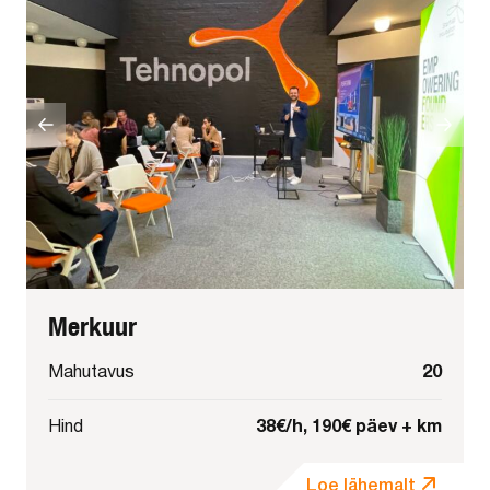
Merkuur
20
Mahutavus
38€/h, 190€ päev + km
Hind
Loe lähemalt