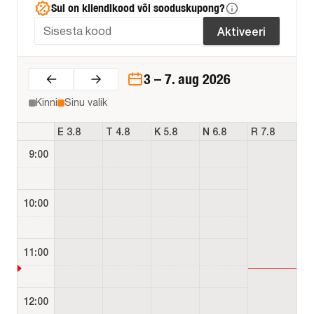
Sul on kliendikood või sooduskupong?
Aktiveeri
3 – 7. aug 2026
Kinni
Sinu valik
E 3.8
T 4.8
K 5.8
N 6.8
R 7.8
9:00
10:00
11:00
12:00