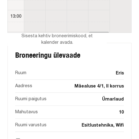
13:00
Sisesta kehtiv broneerimiskood, et
14:00 - 15:00
14:00
kalender avada.
Broneeringu ülevaade
15:00 - 16:00
15:00
Ruum
Eris
16:00
Aadress
Mäealuse 4/1, II korrus
Ruumi paigutus
Ümarlaud
Mahutavus
10
Ruumi varustus
Esitlustehnika, Wifi