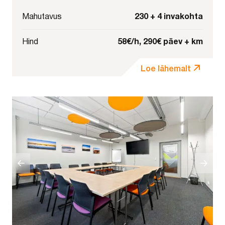
230 + 4 invakohta
Mahutavus
58€/h, 290€ päev + km
Hind
Loe lähemalt