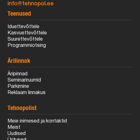
info@tehnopol.ee
Teenused
Iduettevõttele
Kasvuettevõttele
Suurettevõttele
Programmiotsing
Ärilinnak
Äripinnad
Seminariruumid
Parkimine
Reklaam linnakus
Tehnopolist
Meie inimesed ja kontaktid
Meist
Uudised
Üritused