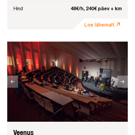
48€/h, 240€ päev + km
Hind
Loe lähemalt
Veenus