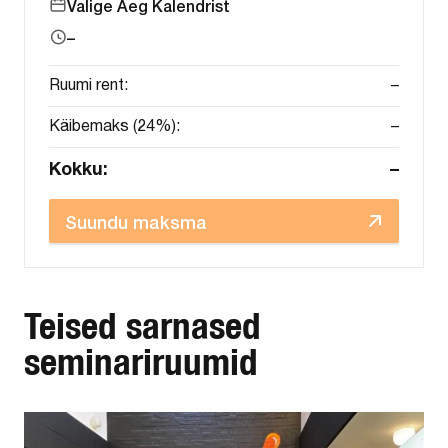
Valige Aeg Kalendrist
–
Ruumi rent:
–
Käibemaks (24%):
–
Kokku:
–
Suundu maksma
Teised sarnased
seminariruumid