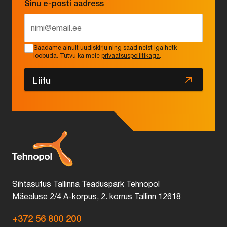
Sinu e-posti aadress
*
Saadame ainult uudiskirju ning saad neist iga hetk
loobuda. Tutvu ka meie
privaatsuspoliitikaga
.
Liitu
Sihtasutus Tallinna Teaduspark Tehnopol
Mäealuse 2/4 A-korpus, 2. korrus Tallinn 12618
+372 56 800 200