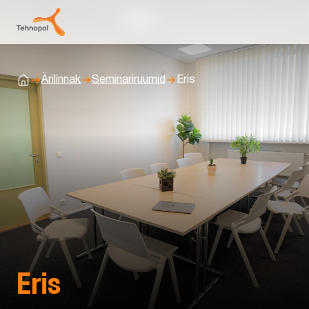
Ärilinnak
Seminariruumid
Eris
Avaleht
Eris