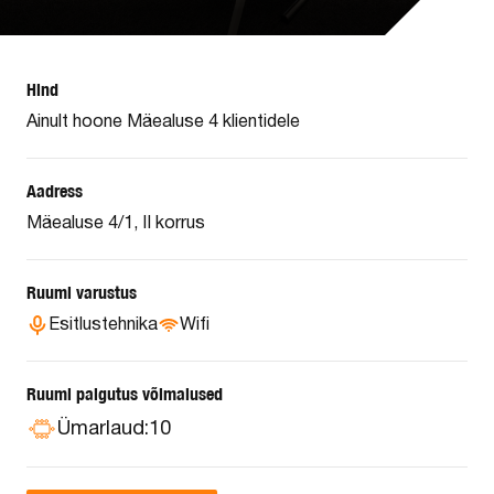
Hind
Ainult hoone Mäealuse 4 klientidele
Aadress
Mäealuse 4/1, II korrus
Ruumi varustus
Esitlustehnika
Wifi
Ruumi paigutus võimalused
Ümarlaud:
10