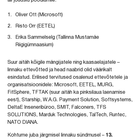
all jõudsid poodiumile:
Oliver Ott (Microsoft)
Risto Orr (EETEL)
Erika Sammelselg (Tallinna Mustamäe
Riigigümnaasium)
Suur aitäh kõigile mängijatele ning kaasaelajatele –
linnaku ettevõtted ja head naabrid olid väärikalt
esindatud. Erilised tervitused osalenud ettevõtetele ja
organisatsioonidele: Microsoft, EETEL, MURG,
FitSphere, TFTAK (suur aitäh ka pinksilaua laenamise
eest), Starship, W.A.G. Payment Solution, Softsystems,
DeltaE Inseneribüroo, SMIT, Falconers, TFS
SOLUTIONS, Marduk Technologies, TalTech, Runtec,
NATO DIANA.
13.
Kohtume juba järgmisel linnaku sündmusel –