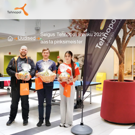
Selgus Tehnopoli linnaku 2025.
Uudised
Avaleht
aasta pinksimeister