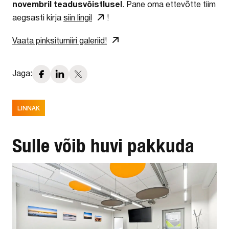
novembril teadusvõistlusel
. Pane oma ettevõtte tiim
aegsasti kirja
siin lingil
!
Vaata pinksiturniiri galeriid!
Jaga:
LINNAK
Sulle võib huvi pakkuda