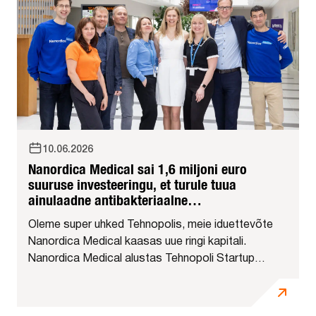
10.06.2026
Nanordica Medical sai 1,6 miljoni euro
suuruse investeeringu, et turule tuua
ainulaadne antibakteriaalne
haavaside
Oleme super uhked Tehnopolis, meie iduettevõte
Nanordica Medical kaasas uue ringi kapitali.
Nanordica Medical alustas Tehnopoli Startup
kiirendis ja on praegu meie tervisetehnoloogia
kogukonna liige. Eesti meditsiinitehnoloogia
ettevõte Nanordica Medical kaasas 1,6...