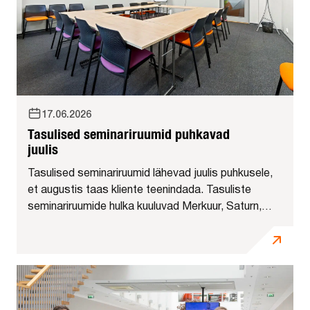
17.06.2026
Tasulised seminariruumid puhkavad
juulis
Tasulised seminariruumid lähevad juulis puhkusele,
et augustis taas kliente teenindada. Tasuliste
seminariruumide hulka kuuluvad Merkuur, Saturn,
Veenus, Ceres, Jupiter, Callisto ja Marss. Muudatus
ei puuduta Tehnopoli lepingulisi kliente – nemad
saavad nii...