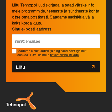
Liitu Tehnopoli uudiskirjaga ja saad värske info
meie programmide, teenuste ja sündmuste kohta
otse oma postkasti. Saadame uudiskirja välja
kaks korda kuus.
Sinu e-posti aadress
*
Saadame ainult uudiskirju ning saad neist iga hetk
loobuda. Tutvu ka meie
privaatsuspoliitikaga
.
Liitu