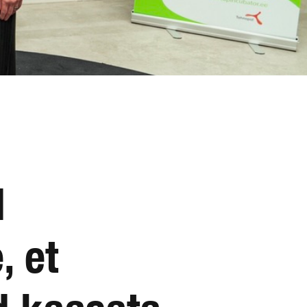
d
, et