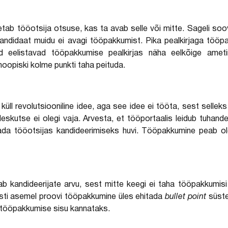
etab tööotsija otsuse, kas ta avab selle või mitte. Sageli so
v kandidaat muidu ei avagi tööpakkumist. Pika pealkirjaga tööp
ed eelistavad tööpakkumise pealkirjas näha eelkõige ameti
oopiski kolme punkti taha peituda.
küll revolutsiooniline idee, aga see idee ei tööta, sest selle
leskutse ei olegi vaja. Arvesta, et tööportaalis leidub tuhand
tada tööotsijas kandideerimiseks huvi. Tööpakkumine peab ol
 kandideerijate arvu, sest mitte keegi ei taha tööpakkumisi s
ksti asemel proovi tööpakkumine üles ehitada
bullet point
süste
t tööpakkumise sisu kannataks.