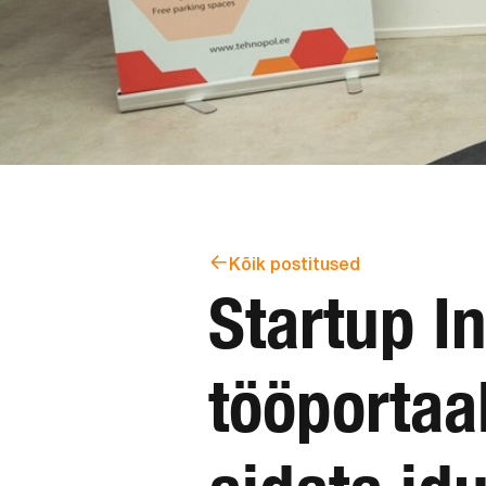
Kõik postitused
Startup I
tööportaa