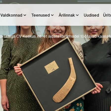
Valdkonnad
Teenused
Ärilinnak
Uudised
Üri
ortaaliga CV Keskus.ee, et aidata idufirmadel töötajaid kaasat