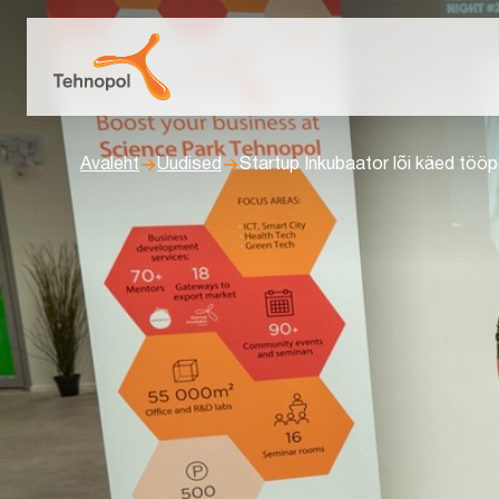
Avaleht
Uudised
Startup Inkubaator lõi käed tööp