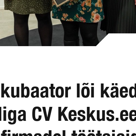
nkubaator lõi käe
liga CV Keskus.ee