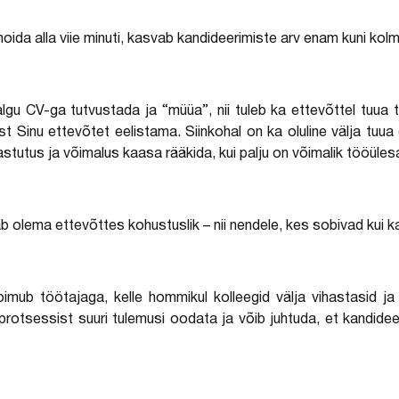
ida alla viie minuti, kasvab kandideerimiste arv enam kuni kolm k
algu CV-ga tutvustada ja “müüa”, nii tuleb ka ettevõttel tuua t
t Sinu ettevõtet eelistama. Siinkohal on ka oluline välja tuu
astutus ja võimalus kaasa rääkida, kui palju on võimalik tööüle
 olema ettevõttes kohustuslik – nii nendele, kes sobivad kui ka
oimub töötajaga, kelle hommikul kolleegid välja vihastasid ja
otsessist suuri tulemusi oodata ja võib juhtuda, et kandidee