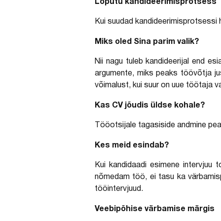
Lõputu kandideerimisprotsess
Kui suudad kandideerimisprotsessi ho
Miks oled Sina parim valik?
Nii nagu tuleb kandideerijal end esi
argumente, miks peaks töövõtja jus
võimalust, kui suur on uue töötaja v
Kas CV jõudis üldse kohale?
Tööotsijale tagasiside andmine peab
Kes meid esindab?
Kui kandidaadi esimene intervjuu t
nõmedam töö, ei tasu ka värbamispr
tööintervjuud.
Veebipõhise värbamise märgis