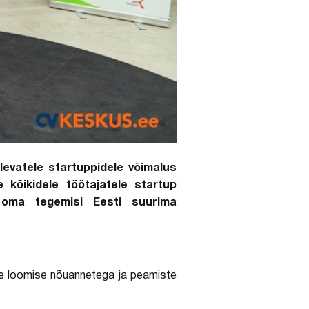
levatele startuppidele võimalus
 kõikidele töötajatele startup
 oma tegemisi Eesti suurima
ise loomise nõuannetega ja peamiste