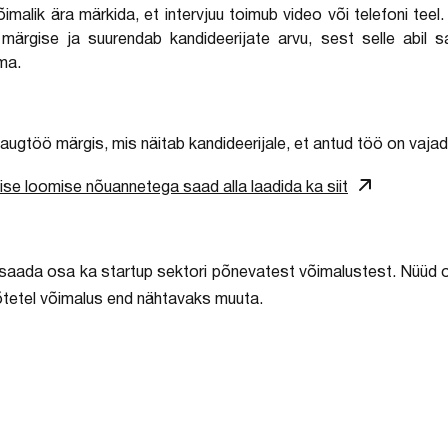
ik ära märkida, et intervjuu toimub video või telefoni teel. Se
ärgise ja suurendab kandideerijate arvu, sest selle abil 
ma.
augtöö märgis, mis näitab kandideerijale, et antud töö on vajad
e loomise nõuannetega saad alla laadida ka siit
 saada osa ka startup sektori põnevatest võimalustest. Nüüd 
õtetel võimalus end nähtavaks muuta.