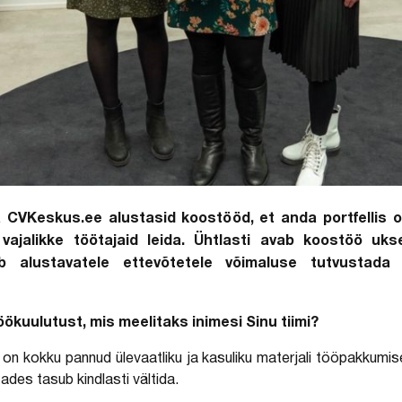
 CVKeskus.ee alustasid koostööd, et anda portfellis o
vajalikke töötajaid leida. Ühtlasti avab koostöö ukse
 alustavatele ettevõtetele võimaluse tutvustada
kuulutust, mis meelitaks inimesi Sinu tiimi?
on kokku pannud ülevaatliku ja kasuliku materjali tööpakkum
des tasub kindlasti vältida.