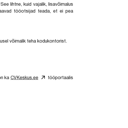
e lihtne, kuid vajalik, lisavõimalus
saavad tööotsijad teada, et ei pea
usel võimalik teha kodukontorist.
on ka
CVKeskus.ee
tööportaalis