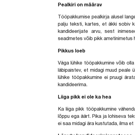
Pealkiri on määrav
Tööpakkumise pealkirja alusel lang
palju teksti, kartes, et äkki sobi
kandideerijate arvu, sest inimes
seadmetes võib pikk ametinimetus h
Pikkus loeb
Väga lühike tööpakkumine võib olla 
läbipaistev, et midagi muud peale ü
lühike tööpakkumine ei pruugi ära
kandideerima.
Liiga pikk ei ole ka hea
Ka liiga pikk tööpakkumine vähendab
lõppu ega äärt. Pika ja lohiseva te
ei saa midagi ära kustutada, ilma e