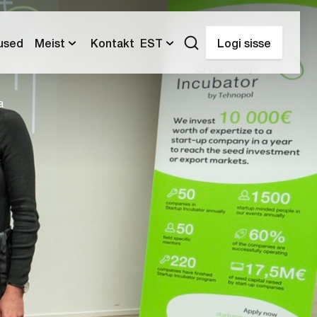
tused
Meist
Kontakt
EST
Logi sisse
a