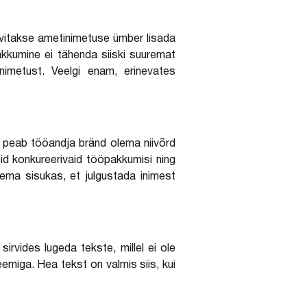
ovitakse ametinimetuse ümber lisada
akkumine ei tähenda siiski suuremat
nimetust. Veelgi enam, erinevates
ks peab tööandja bränd olema niivõrd
eid konkureerivaid tööpakkumisi ning
ema sisukas, et julgustada inimest
irvides lugeda tekste, millel ei ole
emiga. Hea tekst on valmis siis, kui