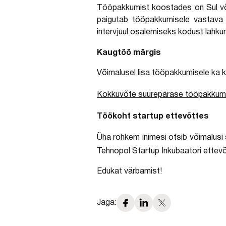
Tööpakkumist koostades on Sul võimal
paigutab tööpakkumisele vastava m
intervjuul osalemiseks kodust lahku
Kaugtöö märgis
Võimalusel lisa tööpakkumisele ka k
Kokkuvõte suurepärase tööpakkumis
Töökoht startup ettevõttes
Üha rohkem inimesi otsib võimalusi
Tehnopol Startup Inkubaatori ettev
Edukat värbamist!
Jaga: