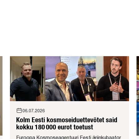
06.07.2026
Kolm Eesti kosmoseiduettevõtet said
kokku 180 000 eurot toetust
Euroopa Kosmoseagentuuri Eesti äriinkubaator