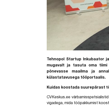
Tehnopol Startup Inkubaator ja
mugavalt ja tasuta oma tiimi 
põnevasse maailma ja annab
külastatavusega tööportaalis.
Kuidas koostada suurepärast töö
CVKeskus.ee värbamisspetsialistid 
vigadega, mida tööpakkumist koosta