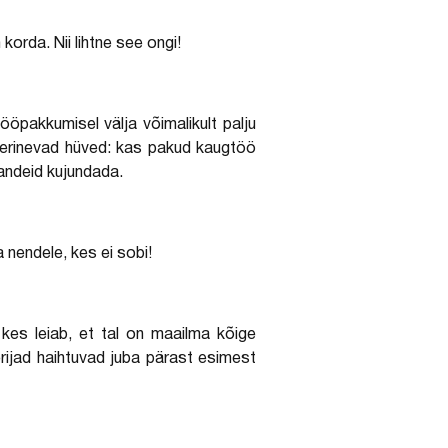
orda. Nii lihtne see ongi!
ööpakkumisel välja võimalikult palju
a erinevad hüved: kas pakud kaugtöö
sandeid kujundada.
 nendele, kes ei sobi!
 kes leiab, et tal on maailma kõige
rijad haihtuvad juba pärast esimest